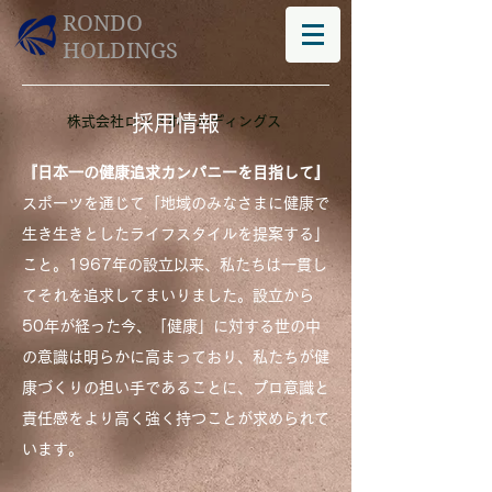
RONDO
HOLDINGS
採用情報
株式会社ロンドホールディングス
『日本一の健康追求カンパニーを目指して』
スポーツを通じて「地域のみなさまに健康で
生き生きとしたライフスタイルを提案する」
こと。1967年の設立以来、私たちは一貫し
てそれを追求してまいりました。設立から
50年が経った今、「健康」に対する世の中
の意識は明らかに高まっており、私たちが健
康づくりの担い手であることに、プロ意識と
責任感をより高く強く持つことが求められて
います。