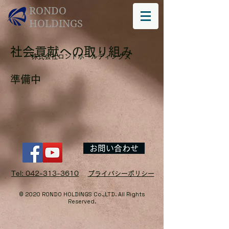
RONDO
HOLDINGS
社会貢献への取り組み
株式会社ロンドホールディングス
準備中
お問い合わせ
Tel: 042-313-3610
​プライバシーポリシー
© 2020 RONDO HOLDINGS Co.,LTD. All Rights
Reserved.